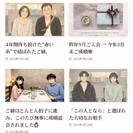
4年間待ち続けた“赤い
昨年9月ご入会 → 今年3月
糸”で結ばれたご縁。
末ご成婚🌸
2026年5月14日
2026年4月18日
ご縁はとんとん拍子に進
「この人となら」と選ばれ
み、このたび無事に成婚退
た大切なお相手
会されました💍
2026年4月18日
2026年4月18日