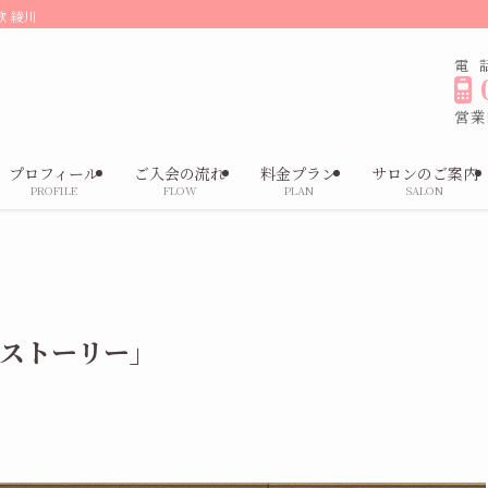
歌 綾川
電
営業時
プロフィール
ご入会の流れ
料金プラン
サロンのご案内
PROFILE
FLOW
PLAN
SALON
ブストーリー」