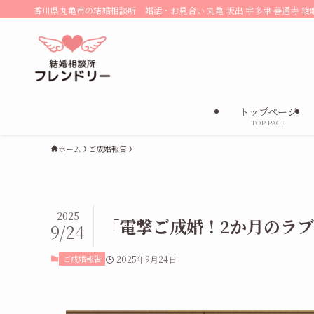
香川県丸亀市の結婚相談所 婚活・お見合い 丸亀 坂出 宇多津 善通寺 綾
トップページ
TOP PAGE
ホーム
ご成婚報告
2025
「電撃ご成婚！2か月のラ
9/24
ご成婚報告
2025年9月24日