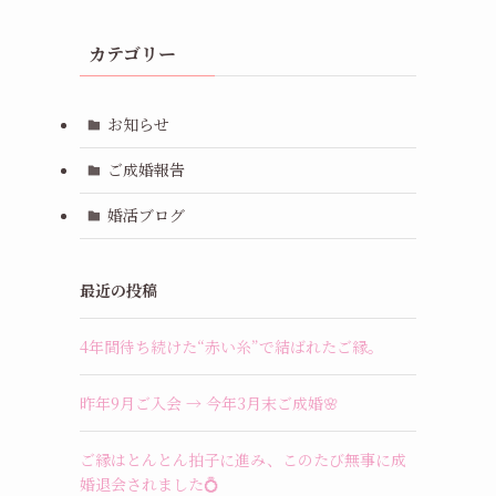
カテゴリー
お知らせ
ご成婚報告
婚活ブログ
最近の投稿
4年間待ち続けた“赤い糸”で結ばれたご縁。
昨年9月ご入会 → 今年3月末ご成婚🌸
ご縁はとんとん拍子に進み、このたび無事に成
婚退会されました💍