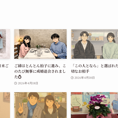
月末ご
ご縁はとんとん拍子に進み、こ
「この人となら」と選ばれ
のたび無事に成婚退会されまし
切なお相手
た💍
2026年4月18日
2026年4月18日