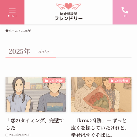
MENU
TEL
ホーム
2025年
2025年
– date –
ご成婚報告
ご成婚報告
「恋のタイミング、完璧で
「1kmの奇跡」― ずっと
した」
遠くを探していたけれど、
幸せはすぐそばに。
2025年9月24日